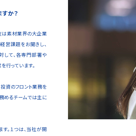
ますか？
在は素材業界の大企業
の経営課題をお聞きし、
対して、各専門部署や
案を行っています。
・投資のフロント業務を
を務めるチームでは主に
ます。１つは、当社が開