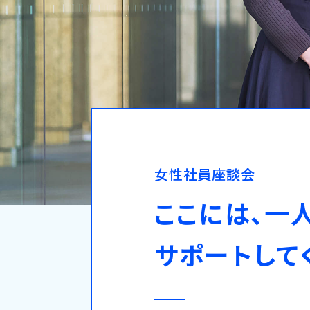
女
性
社
員
座
談
会
こ
こ
に
は
、
一
サ
ポ
ー
ト
し
て