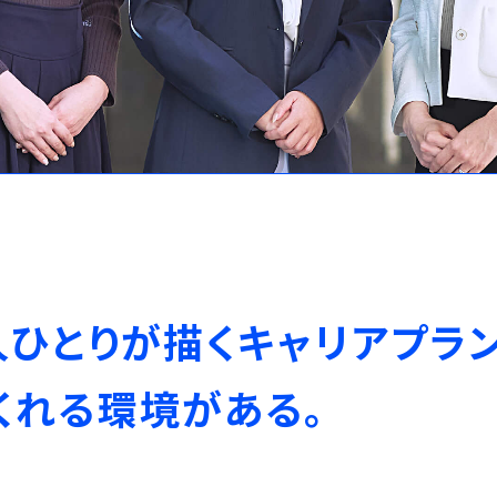
人
ひ
と
り
が
描
く
キ
ャ
リ
ア
プ
ラ
く
れ
る
環
境
が
あ
る
。