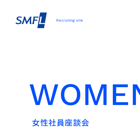
Recruiting site
W
O
M
E
女
性
社
員
座
談
会