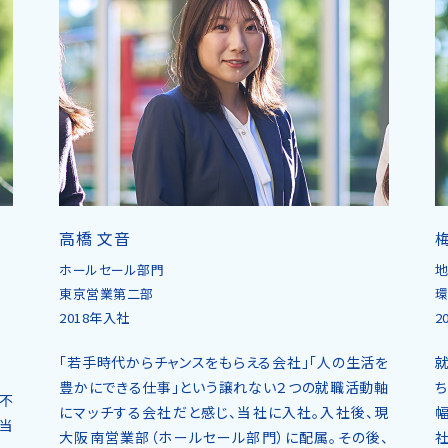
高橋 文音
ホールセール部門
東京営業第二部
環
2018年入社
2
「若手時代からチャンスをもらえる会社」「人の生活を
豊かにできる仕事」という譲れない２つの就職活動軸
不
にマッチする会社だと感じ、当社に入社。入社後、現
当
大阪南営業部（ホールセール部門）に配属。その後、
社