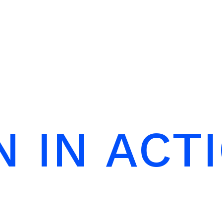
N
I
N
A
C
T
I