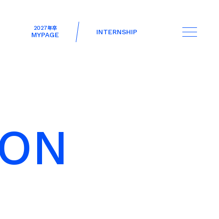
2027
年卒
INTERNSHIP
MYPAGE
O
N