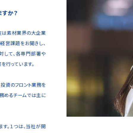
ますか？
在は素材業界の大企業
の経営課題をお聞きし、
対して、各専門部署や
案を行っています。
・投資のフロント業務を
を務めるチームでは主に
ます。１つは、当社が開