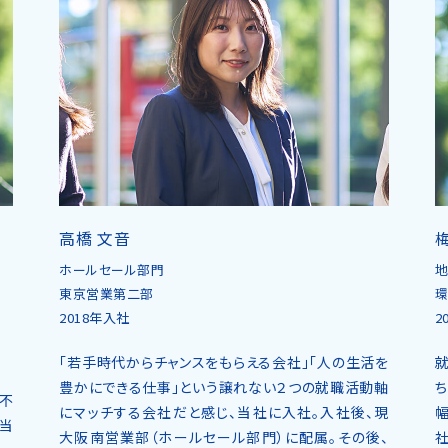
高橋 文音
ホールセール部門
東京営業第二部
環
2018年入社
2
「若手時代からチャンスをもらえる会社」「人の生活を
豊かにできる仕事」という譲れない２つの就職活動軸
不
にマッチする会社だと感じ、当社に入社。入社後、現
当
大阪南営業部（ホールセール部門）に配属。その後、
社