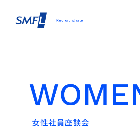
Recruiting site
W
O
M
E
女
性
社
員
座
談
会