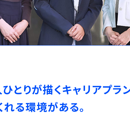
人
ひ
と
り
が
描
く
キ
ャ
リ
ア
プ
ラ
く
れ
る
環
境
が
あ
る
。