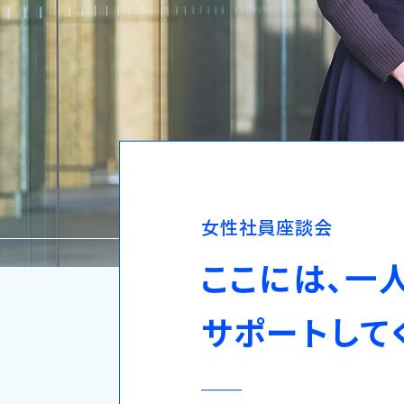
女
性
社
員
座
談
会
こ
こ
に
は
、
一
サ
ポ
ー
ト
し
て