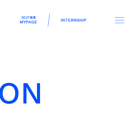
2027
年卒
INTERNSHIP
MYPAGE
O
N