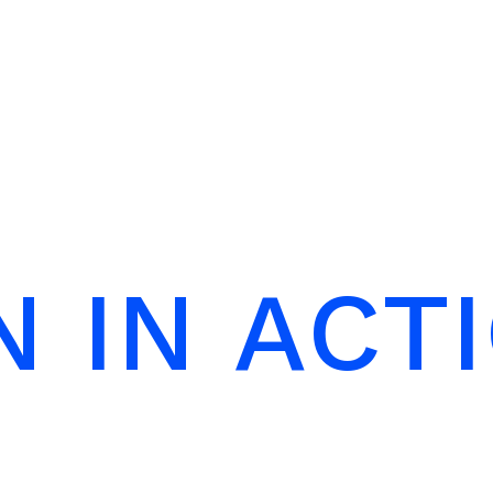
N
I
N
A
C
T
I